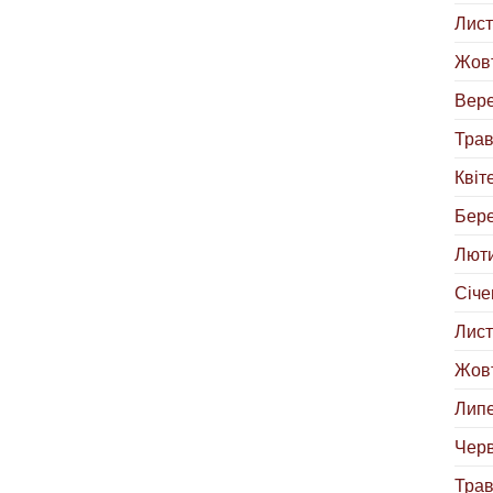
Лист
Жовт
Вере
Трав
Квіт
Бере
Люти
Січе
Лист
Жовт
Липе
Черв
Трав