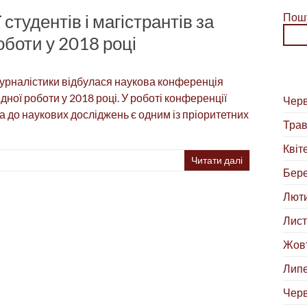
студентів і магістрантів за
Пош
оботи у 2018 році
а журналістики відбулася наукова конференція
дної роботи у 2018 році. У роботі конференції
Черв
а до наукових досліджень є одним із пріоритетних
Трав
Квіт
Читати далі
Бере
Люти
Лист
Жовт
Липе
Черв