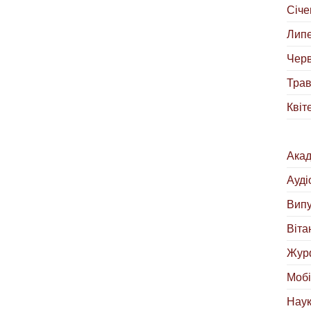
Січе
Липе
Черв
Трав
Квіт
Акад
Ауді
Випу
Віта
Жур
Мобі
Наук