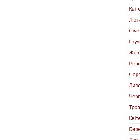
Квіт
Люти
Січе
Груд
Жовт
Вере
Серп
Липе
Черв
Трав
Квіт
Бере
Люти