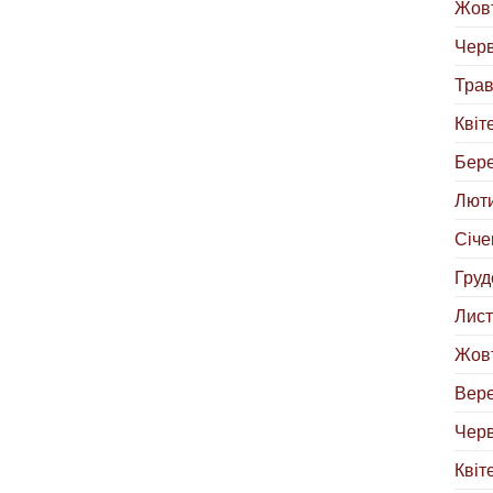
Жовт
Черв
Трав
Квіт
Бере
Люти
Січе
Груд
Лист
Жовт
Вере
Черв
Квіт