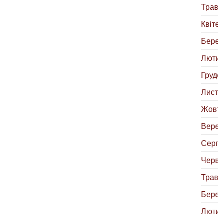
Трав
Квіт
Бере
Люти
Груд
Лист
Жовт
Вере
Серп
Черв
Трав
Бере
Люти