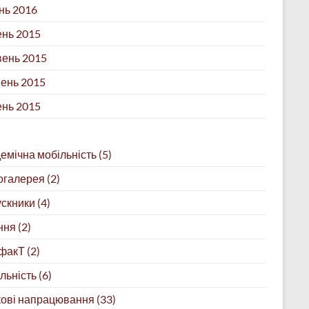
нь 2016
нь 2015
ень 2015
ень 2015
ень 2015
емічна мобільність
(5)
огалерея
(2)
скники
(4)
ння
(2)
факТ
(2)
льність
(6)
ові напрацювання
(33)