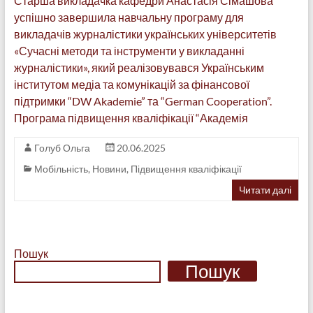
Старша викладачка кафедри Анастасія Сімашова
успішно завершила навчальну програму для
викладачів журналістики українських університетів
«Сучасні методи та інструменти у викладанні
журналістики», який реалізовувався Українським
інститутом медіа та комунікацій за фінансової
підтримки “DW Akademie” та “German Cooperation”.
Програма підвищення кваліфікації “Академія
Голуб Ольга
20.06.2025
Мобільність
,
Новини
,
Підвищення кваліфікації
Читати далі
Пошук
Пошук