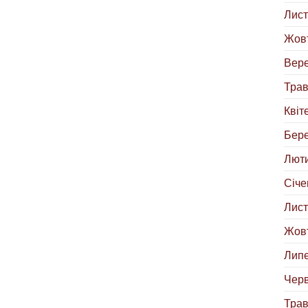
Лист
Жовт
Вере
Трав
Квіт
Бере
Люти
Січе
Лист
Жовт
Липе
Черв
Трав