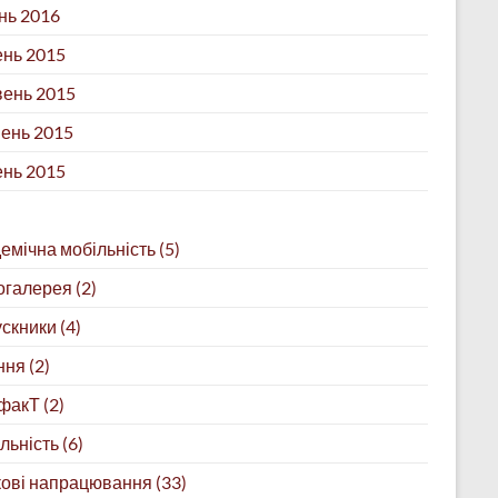
нь 2016
нь 2015
ень 2015
ень 2015
ень 2015
емічна мобільність
(5)
огалерея
(2)
скники
(4)
ння
(2)
факТ
(2)
льність
(6)
ові напрацювання
(33)