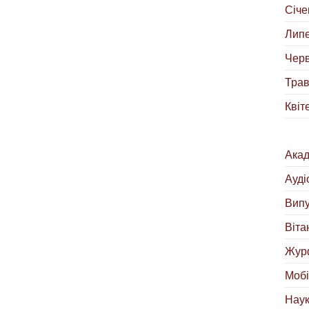
Січе
Липе
Черв
Трав
Квіт
Акад
Ауді
Випу
Віта
Жур
Мобі
Наук