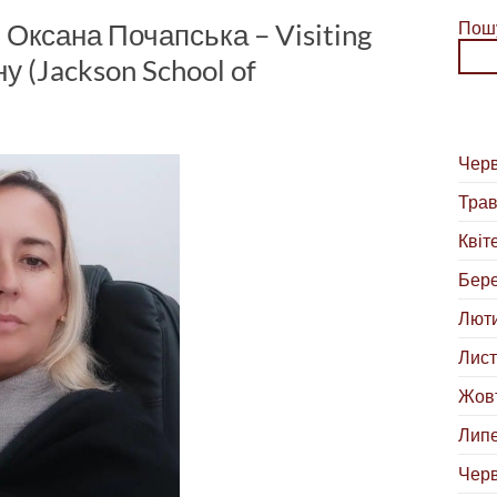
Оксана Почапська – Visiting
Пош
у (Jackson School of
Черв
Трав
Квіт
Бере
Люти
Лист
Жовт
Липе
Черв