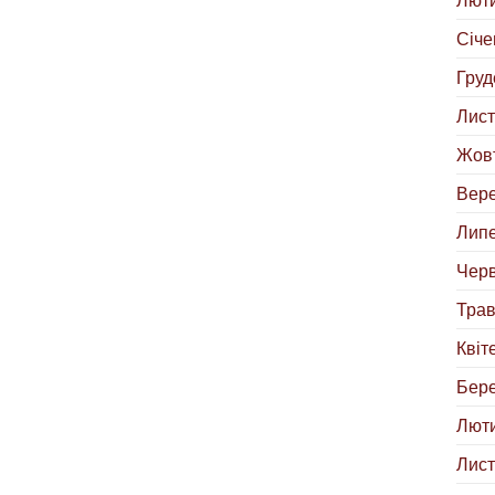
Січе
Груд
Лист
Жовт
Вере
Липе
Черв
Трав
Квіт
Бере
Люти
Лист