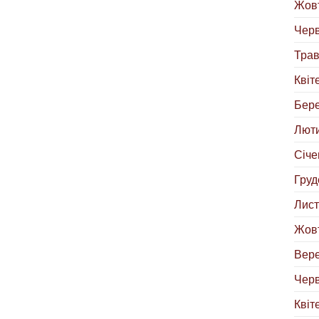
Жовт
Черв
Трав
Квіт
Бере
Люти
Січе
Груд
Лист
Жовт
Вере
Черв
Квіт