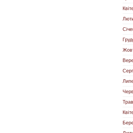
Квіт
Люти
Січе
Груд
Жовт
Вере
Серп
Липе
Черв
Трав
Квіт
Бере
Люти