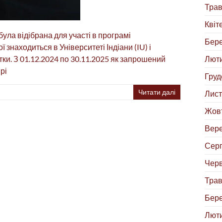
Трав
Квіт
ла відібрана для участі в програмі
Бере
ї знаходиться в Університеті Індіани (IU) і
Люти
и. З 01.12.2024 по 30.11.2025 як запрошений
рі
Груд
Читати далі
Лист
Жовт
Вере
Серп
Черв
Трав
Бере
Люти