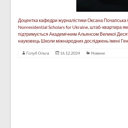
Доцентка кафедри журналістики Оксана Почапська бу
Nonresidential Scholars for Ukraine, штаб-квартира яко
підтримується Академічним Альянсом Великої Десятк
науковець Школи міжнародних досліджень імені Ген
Голуб Ольга
16.12.2024
Новини