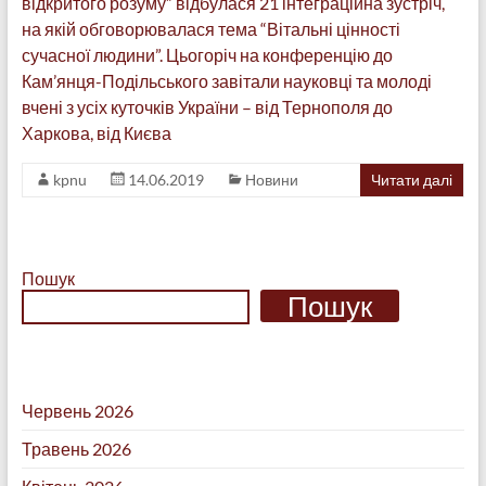
відкритого розуму” відбулася 21 інтеграційна зустріч,
на якій обговорювалася тема “Вітальні цінності
сучасної людини”. Цьогоріч на конференцію до
Кам’янця-Подільського завітали науковці та молоді
вчені з усіх куточків України – від Тернополя до
Харкова, від Києва
kpnu
14.06.2019
Новини
Читати далі
Пошук
Пошук
Червень 2026
Травень 2026