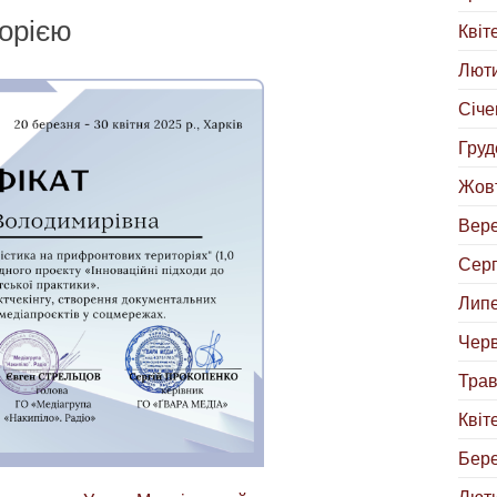
орією
Квіт
Люти
Січе
Груд
Жовт
Вере
Серп
Липе
Черв
Трав
Квіт
Бере
Люти