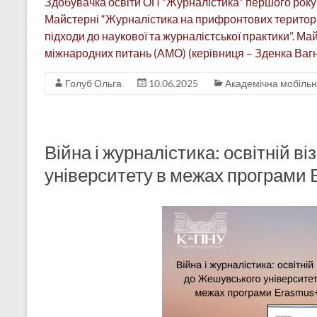
Здобувачка освіти ОП “Журналістика” першого рок
Майстерні “Журналістика на прифронтових територія
підходи до наукової та журналістської практики”. М
міжнародних питань (АМО) (керівниця – Зденка Ваг
Голуб Ольга
10.06.2025
Академічна мобільн
Війна і журналістика: освітній в
університету в межах програми 