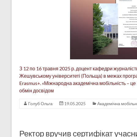
З 12 по 16 травня 2025 р. доцент кафедри журналіс
Жешувському університеті (Польща) в межах програ
Erasmus+. «Міжнародна академічна мобільність – це н
обмін досвідом
Голуб Ольга
19.05.2025
Академічна мобільн
Ректор вручив сертифікат учас