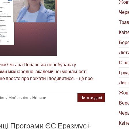
Жовт
Черв
Трав
Квіт
Бере
Люти
Січе
тики Оксана Почапська перебувала у
ми міжнародної академічної мобільності
Груд
е просто про поїхати і подивитися, – це про
Лист
Жовт
ість
,
Мобільність
,
Новини
Читати далі
Вере
Черв
Квіт
ниці Програми ЄС Еразмус+