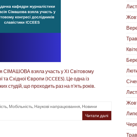
Лист
Жовт
Вере
Трав
Квіт
Бере
Люти
я СІМАШОВА взяла участь у ХI Світовому
 та Східної Європи (ICCEES). Це одна із
Січе
их студій, що проходить раз на п’ять років.
Лист
Жовт
ість
,
Мобільність
,
Наукові напрацювання
,
Новини
Липе
Читати далі
Черв
Трав