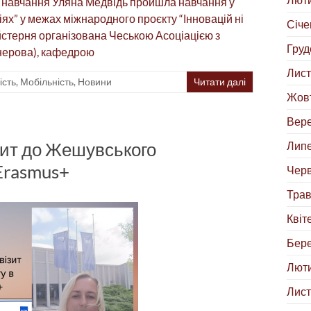
у навчання Уляна Медвідь пройшла навчання у
х” у межах міжнародного проєкту “Інновацій ні
Січе
айстерня організована Чеською Асоціацією з
Груд
нерова), кафедрою
Лист
ість
,
Мобільність
,
Новини
Читати далі
Жовт
Вере
ізит до Жешувського
Липе
Erasmus+
Черв
Трав
Квіт
Бере
Люти
Лист