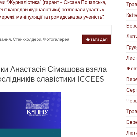
ами “Журналістика” (гарант – Оксана Почапська,
Трав
оцент кафедри журналістики) розпочали участь у
Квіт
мережі, маніпуляції та громадська залученість”.
Бере
Люти
вання
,
Стейкхолдери
,
Фотогалерея
Читати далі
Груд
Лист
ки Анастасія Сімашова взяла
Жовт
дослідників славістики ICCEES
Вере
Серп
Черв
Трав
Бере
Люти