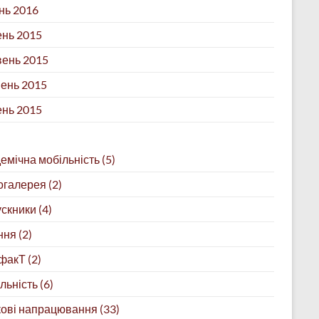
нь 2016
нь 2015
ень 2015
ень 2015
ень 2015
емічна мобільність
(5)
огалерея
(2)
скники
(4)
ння
(2)
факТ
(2)
льність
(6)
ові напрацювання
(33)