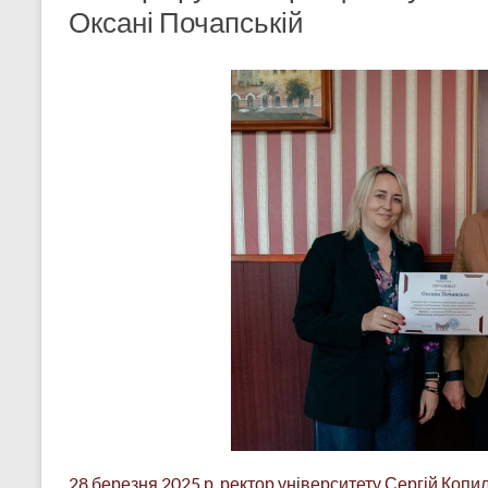
Оксані Почапській
28 березня 2025 р. ректор університету Сергій Копи