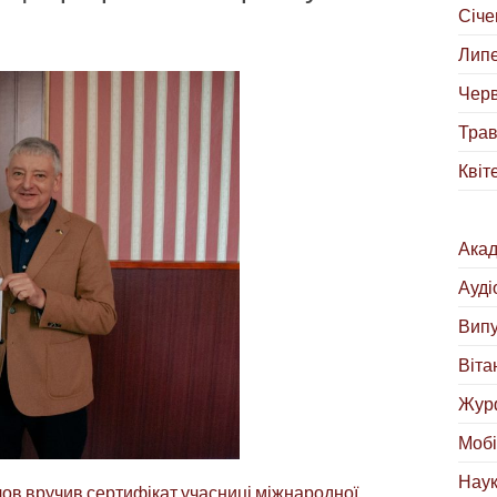
Січе
Липе
Черв
Трав
Квіт
Акад
Ауді
Випу
Віта
Жур
Мобі
Наук
лов вручив сертифікат учасниці міжнародної