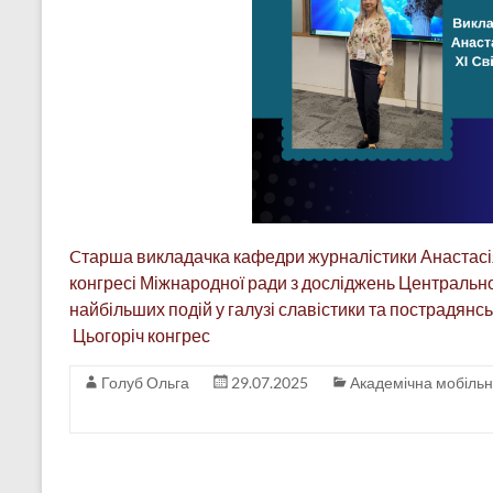
Cтарша викладачка кафедри журналістики Анастасі
конгресі Міжнародної ради з досліджень Центральної
найбільших подій у галузі славістики та пострадянськ
Цьогоріч конгрес
Голуб Ольга
29.07.2025
Академічна мобільн