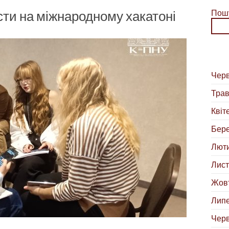
істи на міжнародному хакатоні
Пош
Черв
Трав
Квіт
Бере
Люти
Лист
Жовт
Липе
Черв