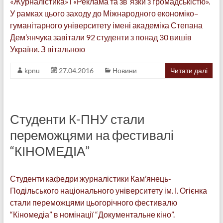
«Журналістика» і «Реклама та зв`язки з громадськістю».
У рамках цього заходу до Міжнародного економіко–
гуманітарного університету імені академіка Степана
Дем’янчука завітали 92 студенти з понад 30 вишів
України. З вітальною
kpnu
27.04.2016
Новини
Читати далі
Студенти К-ПНУ стали
переможцями на фестивалі
“КІНОМЕДІА”
Студенти кафедри журналістики Кам’янець-
Подільського національного університету ім. І. Огієнка
стали переможцями цьогорічного фестивалю
“Кіномедіа” в номінації “Документальне кіно”.